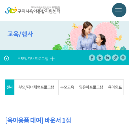
교육/행사
부모및자녀프로그램
전체
부모/자녀체험프로그램
부모교육
영유아프로그램
육아쉼표
[육아용품 대여] 바운서 1점