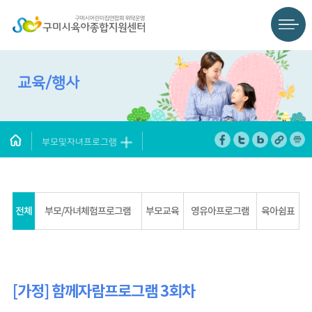
교육/행사
부모및자녀프로그램
전체
부모/자녀체험프로그램
부모교육
영유아프로그램
육아쉼표
[가정] 함께자람프로그램 3회차