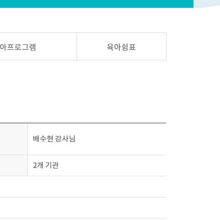
아프로그램
육아쉼표
배수현 강사님
2개 기관