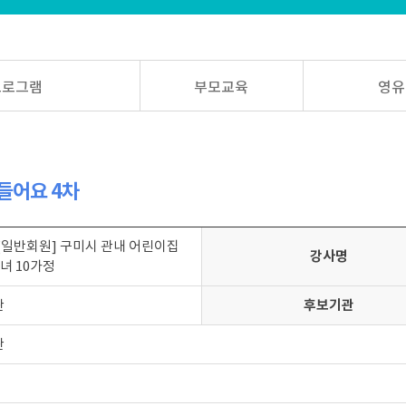
프로그램
부모교육
영유
들어요 4차
 [일반회원] 구미시 관내 어린이집
강사명
녀 10가정
관
후보기관
관