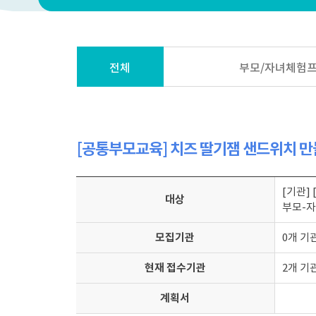
전체
부모/자녀체험
[공통부모교육] 치즈 딸기잼 샌드위치 만
[기관]
대상
부모-자
모집기관
0개 기
현재 접수기관
2개 기
계획서