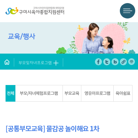
교육/행사
부모및자녀프로그램
전체
부모/자녀체험프로그램
부모교육
영유아프로그램
육아쉼표
[공통부모교육] 물감공 놀이해요 1차