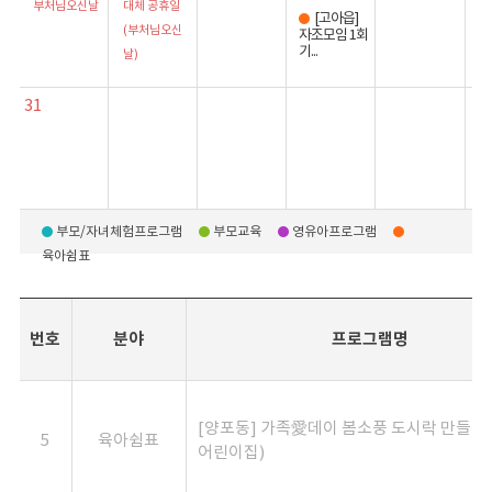
부처님오신날
대체 공휴일
[고아읍]
(부처님오신
자조모임 1회
기...
날)
31
부모/자녀체험프로그램
부모교육
영유아프로그램
육아쉼표
번호
분야
프로그램명
[양포동] 가족愛데이 봄소풍 도시락 만들기
5
육아쉼표
어린이집)