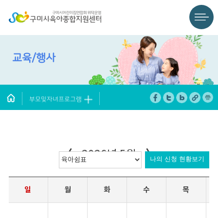
교육/행사
부모및자녀프로그램
〈
〉
2026년 5월
나의 신청 현황보기
일
월
화
수
목
1