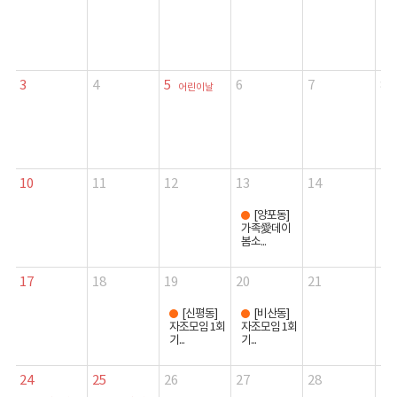
3
4
5
6
7
8
어린이날
10
11
12
13
14
15
[양포동]
가족愛데이
봄소...
17
18
19
20
21
22
[신평동]
[비산동]
자조모임 1회
자조모임 1회
기...
기...
24
25
26
27
28
29